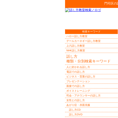
門司区
の
検索キーワード
ハロー話し方教室
デールカーネギー話し方教室
上六話し方教室
NHK話し方教室
話し方
種類・分別検索キーワード
人に好かれる話し方
電話での話し方
ビジネス・営業の話し方
プレゼンテーション
面接での話し方
ボイストレーニング
司会・アナウンサーの話し方
女性との話し方
あがり症・赤面克服
話し方CD
話し方DVD