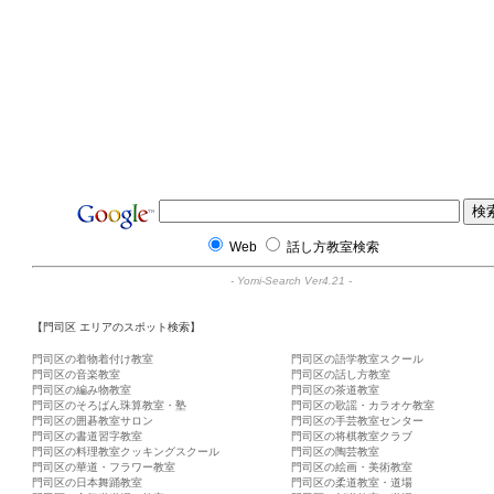
Web
話し方教室検索
-
Yomi-Search Ver4.21
-
【門司区 エリアのスポット検索】
門司区の着物着付け教室
門司区の語学教室スクール
門司区の音楽教室
門司区の話し方教室
門司区の編み物教室
門司区の茶道教室
門司区のそろばん珠算教室・塾
門司区の歌謡・カラオケ教室
門司区の囲碁教室サロン
門司区の手芸教室センター
門司区の書道習字教室
門司区の将棋教室クラブ
門司区の料理教室クッキングスクール
門司区の陶芸教室
門司区の華道・フラワー教室
門司区の絵画・美術教室
門司区の日本舞踊教室
門司区の柔道教室・道場