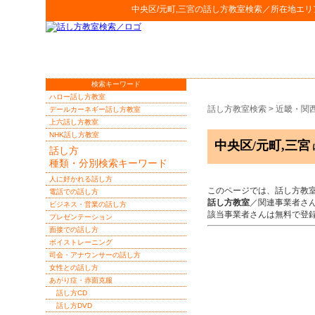
中央区/元町,三宮
の
話し方教室検索
／所在地エリ
検索キーワード
ハロー話し方教室
話し方教室検索
>
近畿・関
デールカーネギー話し方教室
上六話し方教室
NHK話し方教室
中央区/元町,三宮
話し方
種類・分別検索キーワード
人に好かれる話し方
このページでは、話し方教
電話での話し方
話し方教室
／関連事業者さ
ビジネス・営業の話し方
該当事業者さんは無料で登
プレゼンテーション
面接での話し方
ボイストレーニング
司会・アナウンサーの話し方
女性との話し方
あがり症・赤面克服
話し方CD
話し方DVD