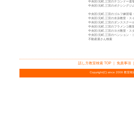
中央区/元町,三宮のテコンドー道
中央区/元町,三宮のボクシングジ
中央区/元町,三宮のゴルフ練習場
中央区/元町,三宮の水泳教室・ス
中央区/元町,三宮のダンススクー
中央区/元町,三宮のフラメンコ教
中央区/元町,三宮のヨガ教室・ス
中央区/元町,三宮のペンション・
不動産屋さん検索
話し方教室検索
TOP ｜
免責事項
Copyright(C) since 2008
教室検