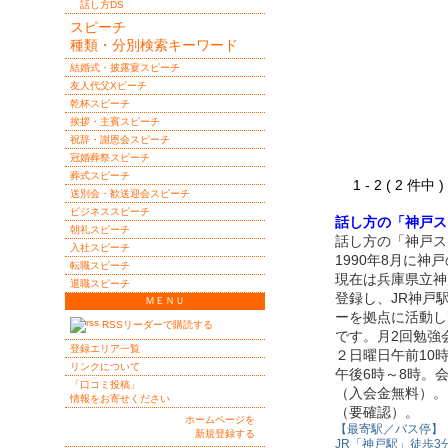
話し方DS
スピーチ
種類・分別検索キーワード
結婚式・披露宴スピーチ
友人代父Xピーチ
乾杯スピーチ
挨拶・主賓スピーチ
祝辞・謝恩会スピーチ
冠婚葬祭スピーチ
葬式スピーチ
1 - 2 ( 2 件中
送別会・歓送迎会スピーチ
ビジネススピーチ
話し方の「神戸ス
朝礼スピーチ
話し方の「神戸ス
入社スピーチ
1990年8月に神
転職スピーチ
現在は兵庫県立神
退職スピーチ
登録し、JR神戸
ＭＥＮＵ
ーを拠点に活動し
RSSリーダーで購読する
です。月2回勉強
登録エリア一覧
２日曜日午前10
リンクについて
午後6時～8時。会
「口コミ投稿」
（入会金無料）。
情報をお寄せください
（要確認）。
ホームページを
【最寄駅／バス停】
新規登録する
JR「神戸駅」徒歩3