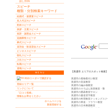
話し方DS
スピーチ
種類・分別検索キーワード
結婚式・披露宴スピーチ
友人代父Xピーチ
乾杯スピーチ
挨拶・主賓スピーチ
祝辞・謝恩会スピーチ
冠婚葬祭スピーチ
葬式スピーチ
送別会・歓送迎会スピーチ
ビジネススピーチ
朝礼スピーチ
入社スピーチ
転職スピーチ
退職スピーチ
【美濃市 エリアのスポット検索】
ＭＥＮＵ
RSSリーダーで購読する
美濃市の着物着付け教室
美濃市の音楽教室
登録エリア一覧
美濃市の編み物教室
リンクについて
美濃市のそろばん珠算教室・塾
美濃市の囲碁教室サロン
「口コミ投稿」
美濃市の書道習字教室
情報をお寄せください
美濃市の料理教室クッキングスク
ホームページを
美濃市の華道・フラワー教室
新規登録する
美濃市の日本舞踊教室