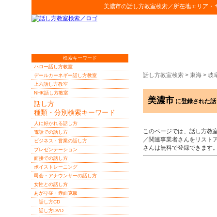
美濃市
の
話し方教室検索
／所在地エリア・
検索キーワード
ハロー話し方教室
話し方教室検索
>
東海
>
岐
デールカーネギー話し方教室
上六話し方教室
NHK話し方教室
美濃市
に登録された話
話し方
種類・分別検索キーワード
人に好かれる話し方
このページでは、話し方教
電話での話し方
／関連事業者さんをリスト
ビジネス・営業の話し方
さんは無料で登録できます
プレゼンテーション
面接での話し方
ボイストレーニング
司会・アナウンサーの話し方
女性との話し方
あがり症・赤面克服
話し方CD
話し方DVD