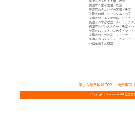
美濃市の合気道道場・教室
美濃市の空手道場・教室
美濃市のテコンドー道場・教室
美濃市のボクシングジム・教室
美濃市のゴルフ練習場・ショップ
美濃市の水泳教室・スイミングス
美濃市のダンススクール教室・シ
美濃市のフラメンコ教室・ショッ
美濃市のヨガ教室・スタジオ
美濃市のペンション・コテージ
不動産屋さん検索
話し方教室検索
TOP ｜
免責事項
Copyright(C) since 2008
教室検