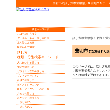
豊明市
の
話し方教室検索
／所在地エリア・
検索キーワード
ハロー話し方教室
話し方教室検索
>
東海
>
愛
デールカーネギー話し方教室
上六話し方教室
NHK話し方教室
豊明市
に登録された話
話し方
種類・分別検索キーワード
人に好かれる話し方
このページでは、話し方教
電話での話し方
／関連事業者さんをリスト
ビジネス・営業の話し方
さんは無料で登録できます
プレゼンテーション
面接での話し方
ボイストレーニング
司会・アナウンサーの話し方
女性との話し方
あがり症・赤面克服
話し方CD
話し方DVD