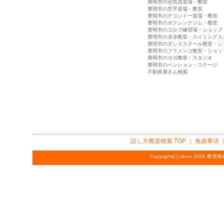
豊明市の合気道道場・教室
豊明市の空手道場・教室
豊明市のテコンドー道場・教室
豊明市のボクシングジム・教室
豊明市のゴルフ練習場・ショップ
豊明市の水泳教室・スイミングス
豊明市のダンススクール教室・シ
豊明市のフラメンコ教室・ショッ
豊明市のヨガ教室・スタジオ
豊明市のペンション・コテージ
不動産屋さん検索
話し方教室検索
TOP ｜
免責事項
Copyright(C) since 2008
教室検