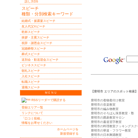
話し方DS
スピーチ
種類・分別検索キーワード
結婚式・披露宴スピーチ
友人代父Xピーチ
乾杯スピーチ
挨拶・主賓スピーチ
祝辞・謝恩会スピーチ
冠婚葬祭スピーチ
葬式スピーチ
送別会・歓送迎会スピーチ
ビジネススピーチ
朝礼スピーチ
入社スピーチ
転職スピーチ
退職スピーチ
【豊明市 エリアのスポット検索】
ＭＥＮＵ
RSSリーダーで購読する
豊明市の着物着付け教室
豊明市の音楽教室
登録エリア一覧
豊明市の編み物教室
リンクについて
豊明市のそろばん珠算教室・塾
豊明市の囲碁教室サロン
「口コミ投稿」
豊明市の書道習字教室
情報をお寄せください
豊明市の料理教室クッキングスク
ホームページを
豊明市の華道・フラワー教室
新規登録する
豊明市の日本舞踊教室