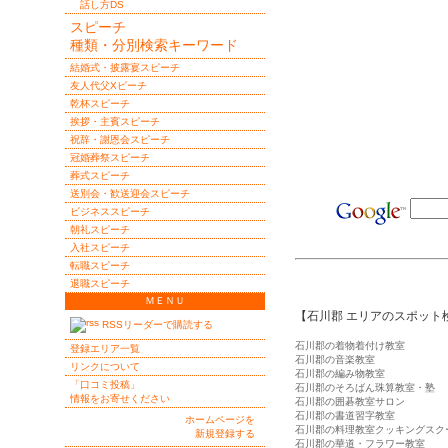
話し方DS
スピーチ
種類・分別検索キーワード
結婚式・披露宴スピーチ
友人代父Xピーチ
乾杯スピーチ
挨拶・主賓スピーチ
祝辞・謝恩会スピーチ
冠婚葬祭スピーチ
葬式スピーチ
送別会・歓送迎会スピーチ
ビジネススピーチ
朝礼スピーチ
入社スピーチ
転職スピーチ
退職スピーチ
ＭＥＮＵ
【石川郡 エリアのスポット
RSSリーダーで購読する
石川郡の着物着付け教室
登録エリア一覧
石川郡の音楽教室
リンクについて
石川郡の編み物教室
「口コミ投稿」
石川郡のそろばん珠算教室・塾
情報をお寄せください
石川郡の囲碁教室サロン
石川郡の書道習字教室
ホームページを
石川郡の料理教室クッキングスク
新規登録する
石川郡の華道・フラワー教室