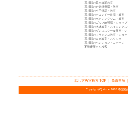
石川郡の日本舞踊教室
石川郡の合気道道場・教室
石川郡の空手道場・教室
石川郡のテコンドー道場・教室
石川郡のボクシングジム・教室
石川郡のゴルフ練習場・ショップ
石川郡の水泳教室・スイミングス
石川郡のダンススクール教室・シ
石川郡のフラメンコ教室・ショッ
石川郡のヨガ教室・スタジオ
石川郡のペンション・コテージ
不動産屋さん検索
話し方教室検索
TOP ｜
免責事項
Copyright(C) since 2008
教室検