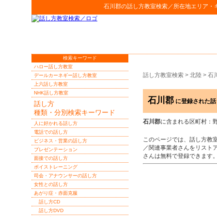
石川郡
の
話し方教室検索
／所在地エリア・
検索キーワード
ハロー話し方教室
話し方教室検索
>
北陸
>
石
デールカーネギー話し方教室
上六話し方教室
NHK話し方教室
石川郡
に登録された話
話し方
種類・分別検索キーワード
石川郡
に含まれる区町村：
人に好かれる話し方
電話での話し方
このページでは、話し方教
ビジネス・営業の話し方
／関連事業者さんをリスト
プレゼンテーション
さんは無料で登録できます
面接での話し方
ボイストレーニング
司会・アナウンサーの話し方
女性との話し方
あがり症・赤面克服
話し方CD
話し方DVD