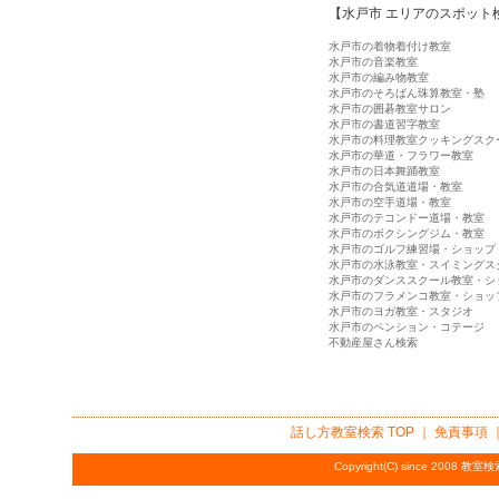
【水戸市 エリアのスポット
水戸市の着物着付け教室
水戸市の音楽教室
水戸市の編み物教室
水戸市のそろばん珠算教室・塾
水戸市の囲碁教室サロン
水戸市の書道習字教室
水戸市の料理教室クッキングスク
水戸市の華道・フラワー教室
水戸市の日本舞踊教室
水戸市の合気道道場・教室
水戸市の空手道場・教室
水戸市のテコンドー道場・教室
水戸市のボクシングジム・教室
水戸市のゴルフ練習場・ショップ
水戸市の水泳教室・スイミングス
水戸市のダンススクール教室・シ
水戸市のフラメンコ教室・ショッ
水戸市のヨガ教室・スタジオ
水戸市のペンション・コテージ
不動産屋さん検索
話し方教室検索
TOP ｜
免責事項
Copyright(C) since 2008
教室検