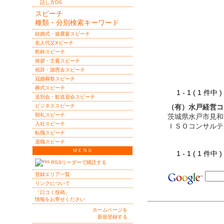
話し方DS
スピーチ
種類・分別検索キーワード
結婚式・披露宴スピーチ
友人代父Xピーチ
乾杯スピーチ
挨拶・主賓スピーチ
祝辞・謝恩会スピーチ
冠婚葬祭スピーチ
葬式スピーチ
1 - 1 ( 1 件中
送別会・歓送迎会スピーチ
ビジネススピーチ
（有）水戸経営コ
朝礼スピーチ
茨城県水戸市見和
入社スピーチ
ＩＳＯコンサルテ
転職スピーチ
退職スピーチ
ＭＥＮＵ
1 - 1 ( 1 件中
RSSリーダーで購読する
登録エリア一覧
リンクについて
「口コミ投稿」
情報をお寄せください
ホームページを
新規登録する