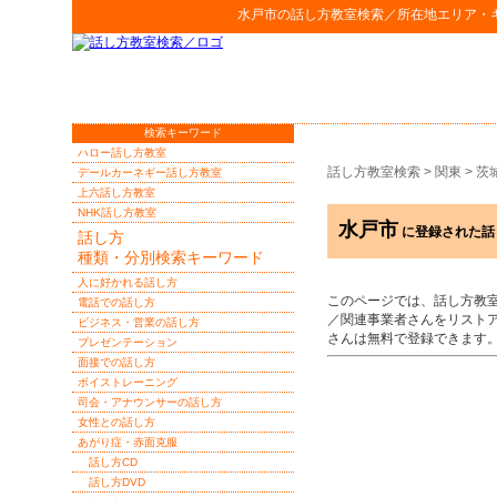
水戸市
の
話し方教室検索
／所在地エリア・
検索キーワード
ハロー話し方教室
話し方教室検索
>
関東
>
茨
デールカーネギー話し方教室
上六話し方教室
NHK話し方教室
水戸市
に登録された話
話し方
種類・分別検索キーワード
人に好かれる話し方
このページでは、話し方教
電話での話し方
／関連事業者さんをリスト
ビジネス・営業の話し方
さんは無料で登録できます
プレゼンテーション
面接での話し方
ボイストレーニング
司会・アナウンサーの話し方
女性との話し方
あがり症・赤面克服
話し方CD
話し方DVD