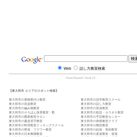
Web
話し方教室検索
-
Yomi-Search Ver4.21
-
【東大和市 エリアのスポット検索】
東大和市の着物着付け教室
東大和市の語学教室スクール
東大和市の音楽教室
東大和市の話し方教室
東大和市の編み物教室
東大和市の茶道教室
東大和市のそろばん珠算教室・塾
東大和市の歌謡・カラオケ教室
東大和市の囲碁教室サロン
東大和市の手芸教室センター
東大和市の書道習字教室
東大和市の将棋教室クラブ
東大和市の料理教室クッキングスクール
東大和市の陶芸教室
東大和市の華道・フラワー教室
東大和市の絵画・美術教室
東大和市の日本舞踊教室
東大和市の柔道教室・道場