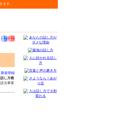
きます。
に新規登録
た
話し方教
の該当事業