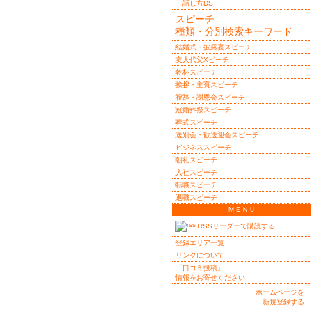
話し方DS
スピーチ
種類・分別検索キーワード
結婚式・披露宴スピーチ
友人代父Xピーチ
乾杯スピーチ
挨拶・主賓スピーチ
祝辞・謝恩会スピーチ
冠婚葬祭スピーチ
葬式スピーチ
送別会・歓送迎会スピーチ
ビジネススピーチ
朝礼スピーチ
入社スピーチ
転職スピーチ
退職スピーチ
ＭＥＮＵ
RSSリーダーで購読する
登録エリア一覧
リンクについて
「口コミ投稿」
情報をお寄せください
ホームページを
新規登録する