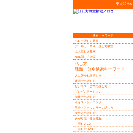
東大和市
検索キーワード
ハロー話し方教室
デールカーネギー話し方教室
上六話し方教室
NHK話し方教室
話し方
種類・分別検索キーワード
人に好かれる話し方
電話での話し方
ビジネス・営業の話し方
プレゼンテーション
面接での話し方
ボイストレーニング
司会・アナウンサーの話し方
女性との話し方
あがり症・赤面克服
話し方CD
話し方DVD