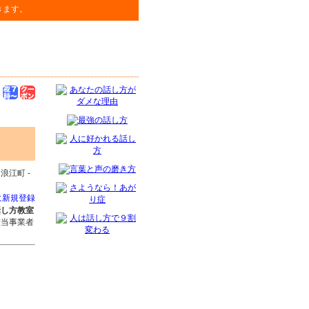
きます。
 浪江町 -
に新規登録
話し方教室
該当事業者