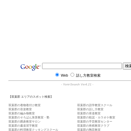
Web
話し方教室検索
-
Yomi-Search Ver4.21
-
【双葉郡 エリアのスポット検索】
双葉郡の着物着付け教室
双葉郡の語学教室スクール
双葉郡の音楽教室
双葉郡の話し方教室
双葉郡の編み物教室
双葉郡の茶道教室
双葉郡のそろばん珠算教室・塾
双葉郡の歌謡・カラオケ教室
双葉郡の囲碁教室サロン
双葉郡の手芸教室センター
双葉郡の書道習字教室
双葉郡の将棋教室クラブ
双葉郡の料理教室クッキングスクール
双葉郡の陶芸教室